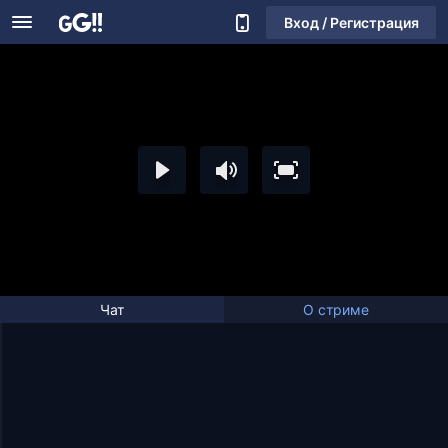
Вход / Регистрация
Чат
О стриме