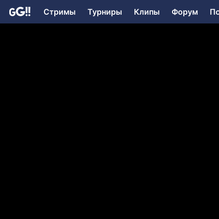
Стримы
Турниры
Клипы
Форум
П