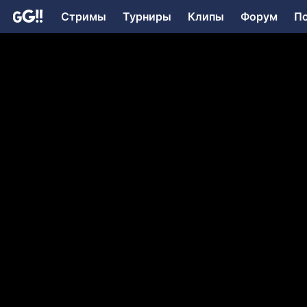
Стримы
Турниры
Клипы
Форум
П