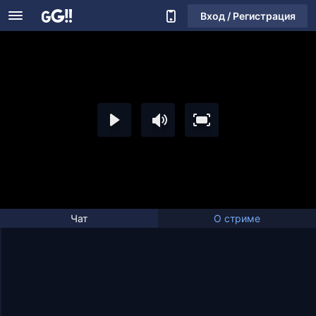
Вход / Регистрация
Чат
О стриме