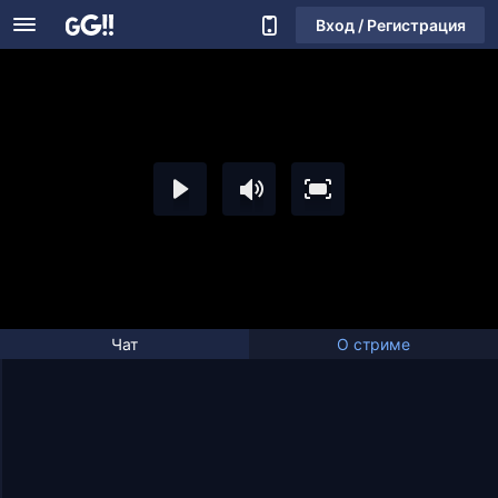
Вход / Регистрация
Чат
О стриме