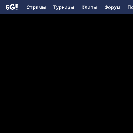
Стримы
Турниры
Клипы
Форум
П