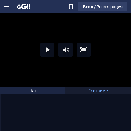
Вход / Регистрация
Чат
О стриме