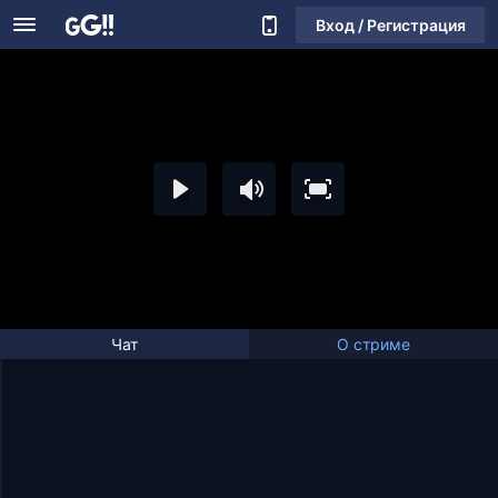
Вход / Регистрация
Чат
О стриме