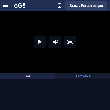
Вход / Регистрация
Чат
О стриме