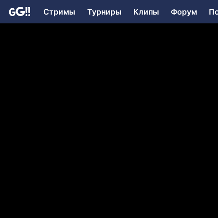
Стримы
Турниры
Клипы
Форум
П