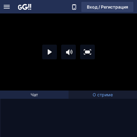
Вход / Регистрация
Чат
О стриме