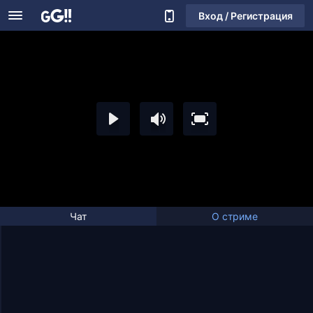
Вход / Регистрация
Чат
О стриме