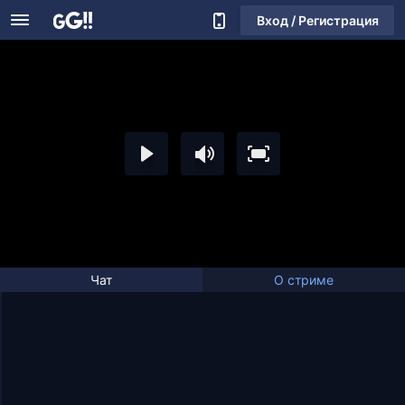
Вход / Регистрация
Чат
О стриме