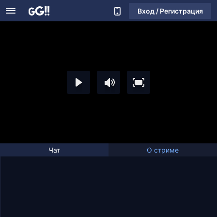
Вход / Регистрация
Чат
О стриме