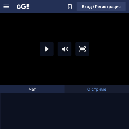
Вход / Регистрация
Чат
О стриме