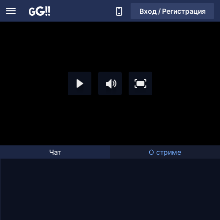
Вход / Регистрация
Чат
О стриме