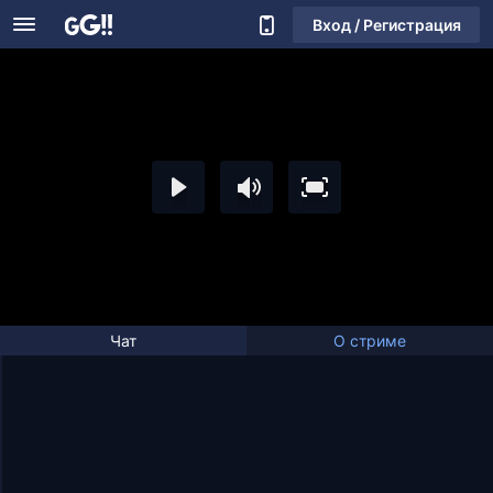
Вход / Регистрация
Чат
О стриме