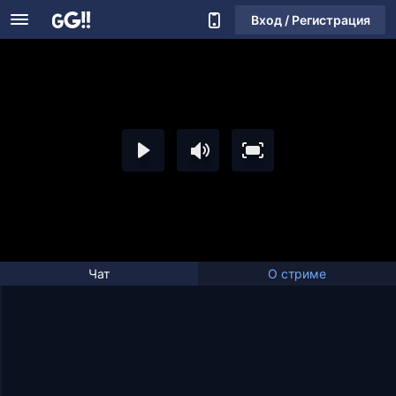
Вход / Регистрация
Чат
О стриме