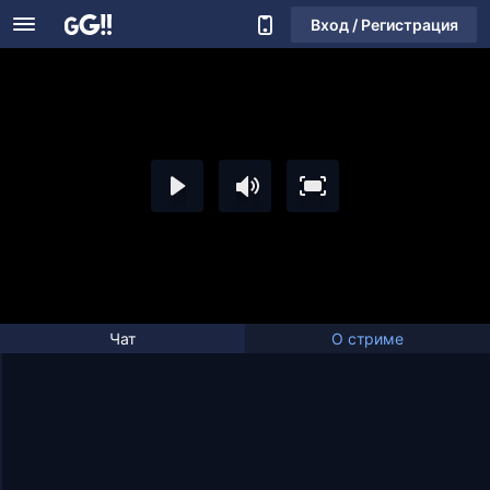
Вход / Регистрация
Чат
О стриме