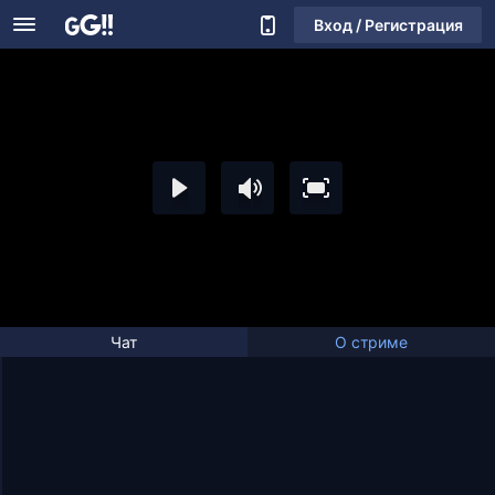
Вход / Регистрация
Чат
О стриме