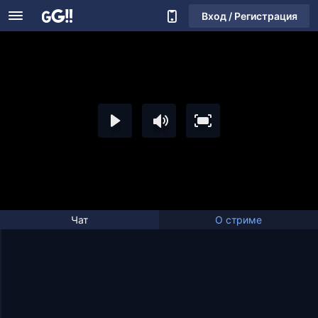
Вход / Регистрация
Чат
О стриме