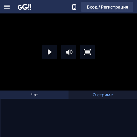
Вход / Регистрация
Чат
О стриме