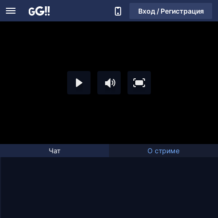
Вход / Регистрация
Чат
О стриме