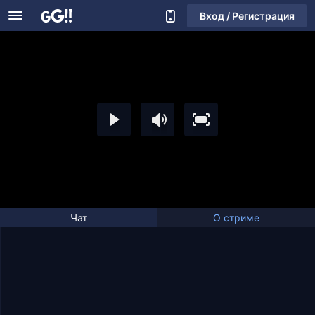
Вход / Регистрация
Чат
О стриме