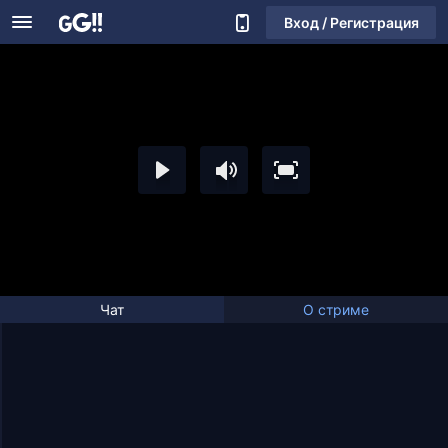
Вход / Регистрация
Чат
О стриме