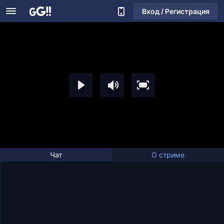
Вход / Регистрация
Чат
О стриме