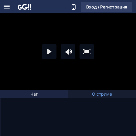
Вход / Регистрация
Чат
О стриме