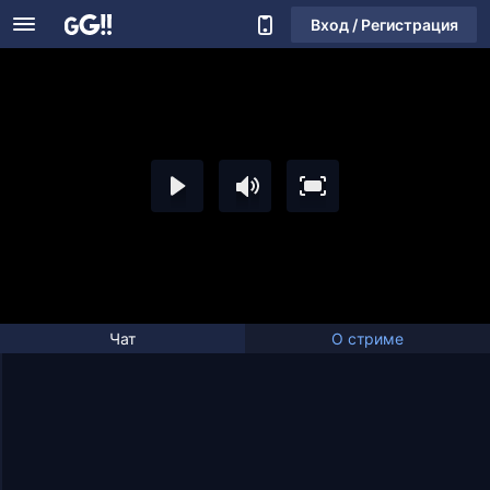
Вход / Регистрация
Чат
О стриме