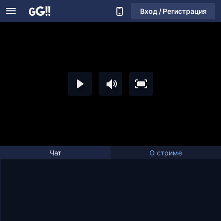
Вход / Регистрация
Чат
О стриме