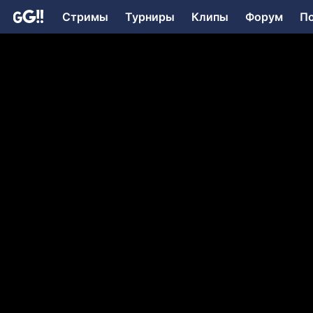
Стримы
Турниры
Клипы
Форум
П