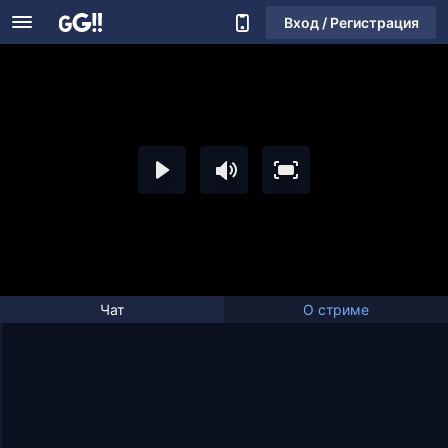
Вход / Регистрация
Чат
О стриме