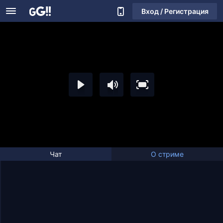
Вход / Регистрация
Чат
О стриме