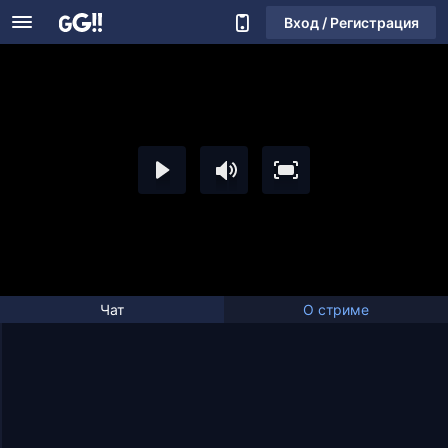
Вход / Регистрация
Чат
О стриме