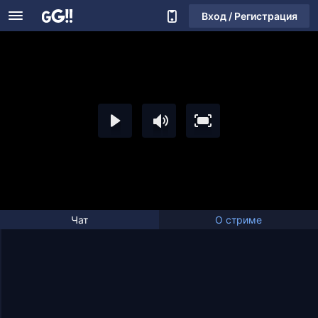
Вход / Регистрация
Чат
О стриме