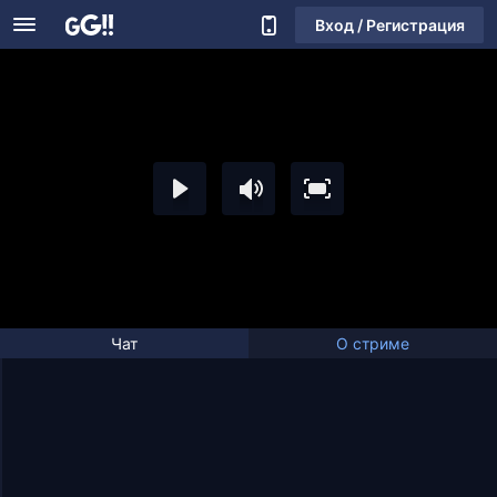
Вход / Регистрация
Чат
О стриме