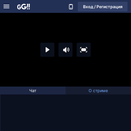
Вход / Регистрация
Чат
О стриме