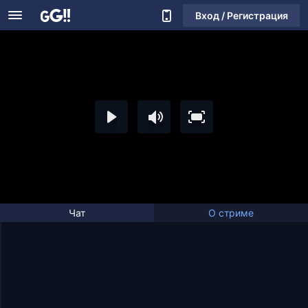
Вход / Регистрация
Чат
О стриме