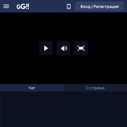
Вход / Регистрация
Чат
О стриме