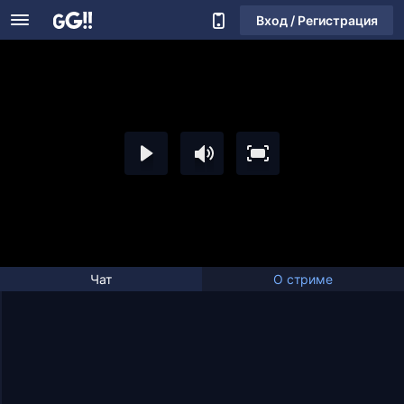
Вход / Регистрация
Чат
О стриме