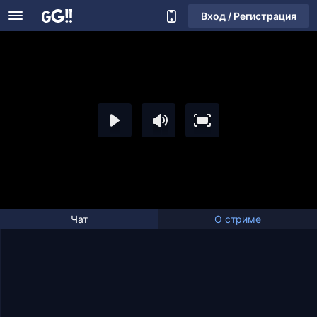
Вход / Регистрация
Чат
О стриме