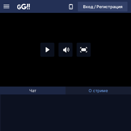
Вход / Регистрация
Чат
О стриме