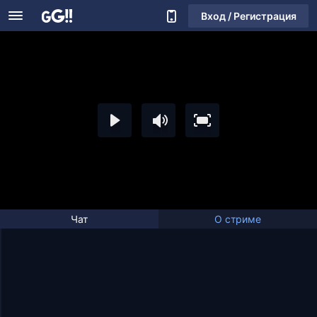
Вход / Регистрация
Чат
О стриме