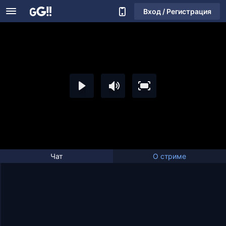
Вход / Регистрация
Чат
О стриме