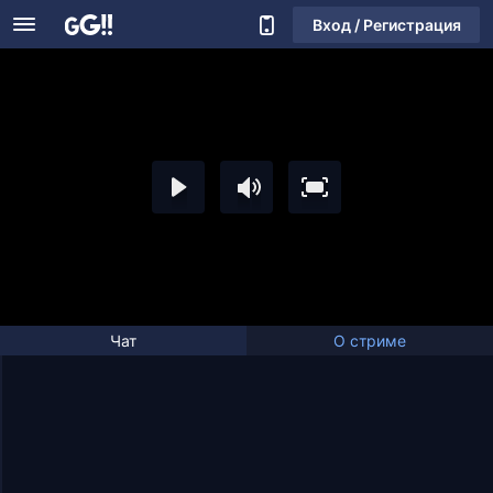
Вход / Регистрация
Чат
О стриме