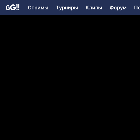
Стримы
Турниры
Клипы
Форум
П