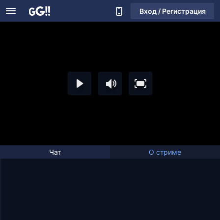
Вход / Регистрация
Чат
О стриме