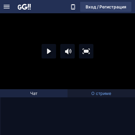
Вход / Регистрация
Чат
О стриме