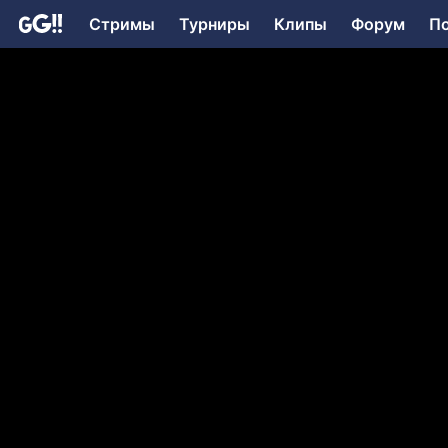
Стримы
Турниры
Клипы
Форум
П