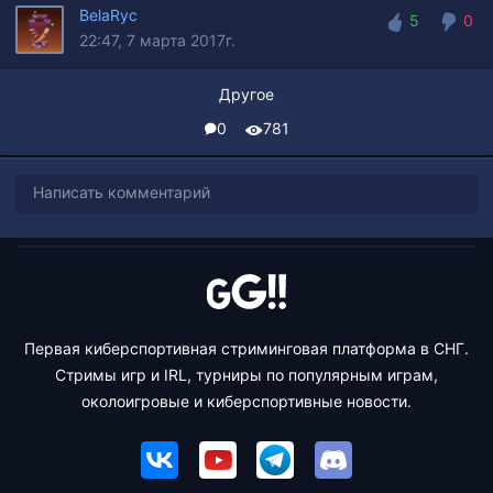
BelaRyc
5
0
22:47, 7 марта 2017г.
5
0
Другое
0
781
Написать комментарий
Первая киберспортивная стриминговая платформа в СНГ.
Стримы игр и IRL, турниры по популярным играм,
околоигровые и киберспортивные новости.