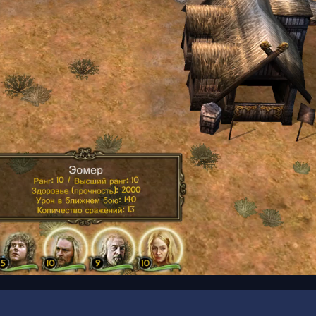
00:17
/
00:30