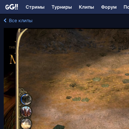
Стримы
Турниры
Клипы
Форум
П
Все клипы
Konstrush. играл в The Lord of the Rings: The Battle 
171 просмотр