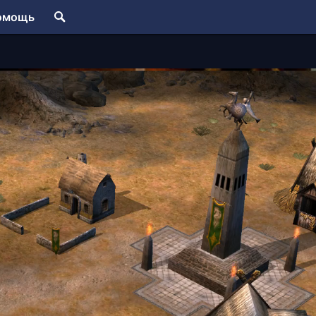
омощь
for Middle-earth